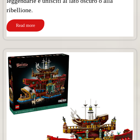
leggendarie e unisciti al lato oscuro o alla
ribellione.
Read more