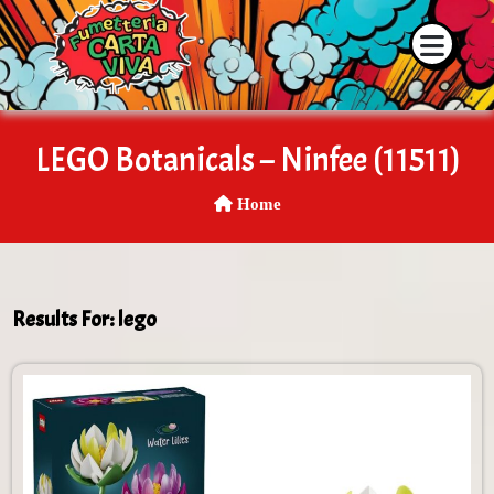
 la disponibilità dei prodotti contattaci su WhatsApp o tramite i 
LEGO Botanicals – Ninfee (11511)
Home
Results For:
lego