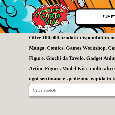
attaci su WhatsApp o tramite i nostri canali social
📢 Per l
FUMET
Fumetteria Cartaviva Online
Oltre 100.000 prodotti disponibili in n
Manga, Comics, Games Workshop, Cart
Figure, Giochi da Tavolo, Gadget Ani
Action Figure, Model Kit e molto altro
ogni settimana e spedizione rapida in tu