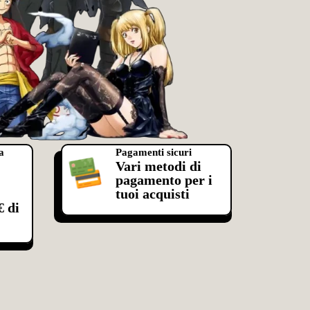
a
Pagamenti sicuri
Vari metodi di
pagamento per i
tuoi acquisti
€ di