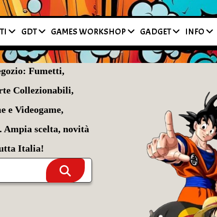
’acquisto e la disponibilità dei prodotti contattaci su WhatsApp o
TI
GDT
GAMES WORKSHOP
GADGET
INFO
egozio: Fumetti,
e Collezionabili,
me e Videogame,
. Ampia scelta, novità
tta Italia!