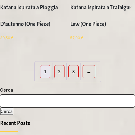
Katana Ispirata a Pioggia
Katana Ispirata a Trafalgar
D’autunno (One Piece)
Law (One Piece)
39,50
€
57,90
€
1
2
3
→
Cerca
Cerca
Recent Posts