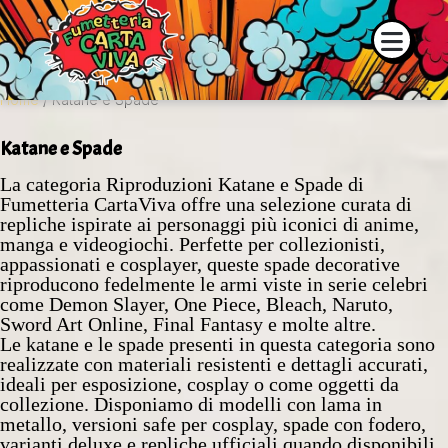
 e la disponibilità dei prodotti contattaci su WhatsApp o tramite
Home
/ Katane e Spade
Katane e Spade
La categoria Riproduzioni Katane e Spade di
Fumetteria CartaViva offre una selezione curata di
repliche ispirate ai personaggi più iconici di anime,
manga e videogiochi. Perfette per collezionisti,
appassionati e cosplayer, queste spade decorative
riproducono fedelmente le armi viste in serie celebri
come Demon Slayer, One Piece, Bleach, Naruto,
Sword Art Online, Final Fantasy e molte altre.
Le katane e le spade presenti in questa categoria sono
realizzate con materiali resistenti e dettagli accurati,
ideali per esposizione, cosplay o come oggetti da
collezione. Disponiamo di modelli con lama in
metallo, versioni safe per cosplay, spade con fodero,
varianti deluxe e repliche ufficiali quando disponibili.