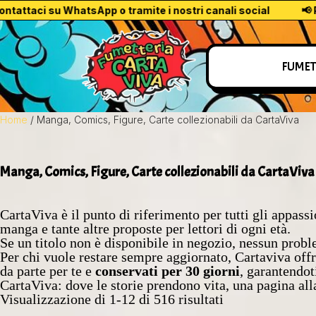
aci su WhatsApp o tramite i nostri canali social
📢 Per l’ac
FUMET
Home
/ Manga, Comics, Figure, Carte collezionabili da CartaViva
Manga, Comics, Figure, Carte collezionabili da CartaViva
CartaViva è il punto di riferimento per tutti gli appas
manga e tante altre proposte per lettori di ogni età.
Se un titolo non è disponibile in negozio, nessun prob
Per chi vuole restare sempre aggiornato, Cartaviva offr
da parte per te e
conservati per 30 giorni
, garantendoti
CartaViva: dove le storie prendono vita, una pagina alla
Visualizzazione di 1-12 di 516 risultati