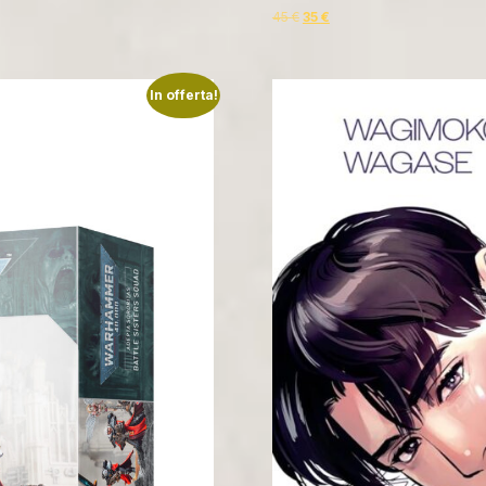
45
€
35
€
In offerta!