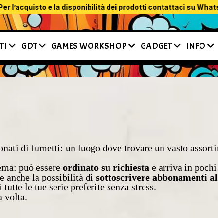
quisto e la disponibilità dei prodotti contattaci su WhatsApp o tr
TI
GDT
GAMES WORKSHOP
GADGET
INFO
sionati di fumetti: un luogo dove trovare un vasto assor
lema: può essere
ordinato su richiesta
e arriva in pochi 
e anche la possibilità di
sottoscrivere abbonamenti all
 tutte le tue serie preferite senza stress.
 volta.