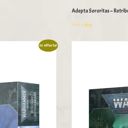
Adepta Sororitas – Retr
51,50
€
40
€
In offerta!