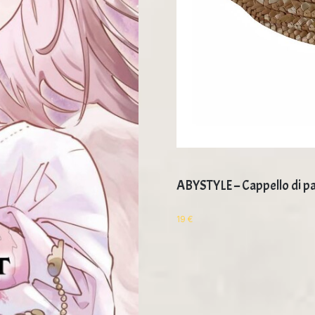
ABYSTYLE – Cappello di pa
19
€