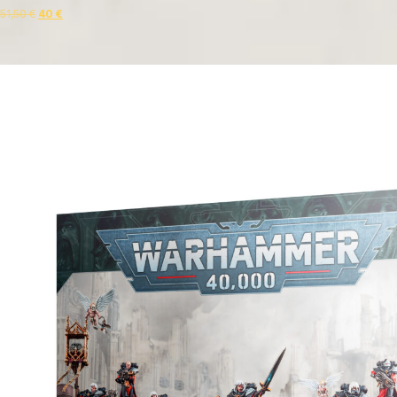
51,50
€
40
€