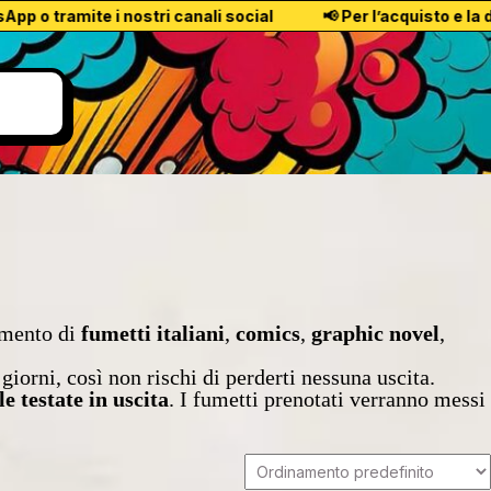
amite i nostri canali social
📢 Per l’acquisto e la disponi
timento di
fumetti italiani
,
comics
,
graphic novel
,
giorni, così non rischi di perderti nessuna uscita.
e testate in uscita
. I fumetti prenotati verranno messi