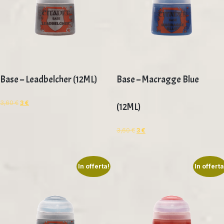
Base – Leadbelcher (12ML)
Base – Macragge Blue
3,60
€
3
€
(12ML)
3,60
€
3
€
In offerta!
In offerta