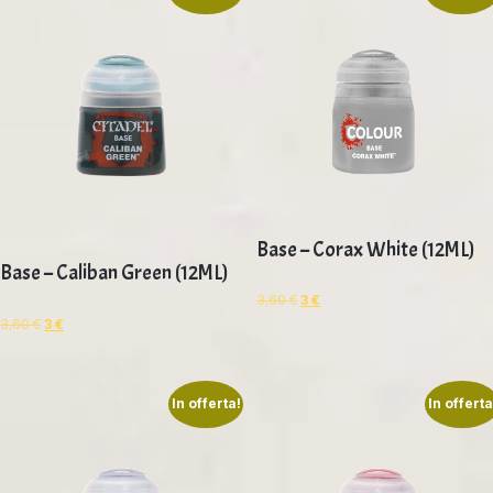
Base – Corax White (12ML)
Base – Caliban Green (12ML)
3,60
€
3
€
3,60
€
3
€
In offerta!
In offerta