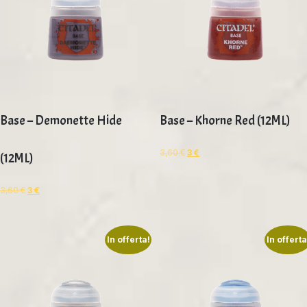
Base – Demonette Hide
Base – Khorne Red (12ML)
3,60
€
3
€
(12ML)
3,60
€
3
€
In offerta!
In offerta