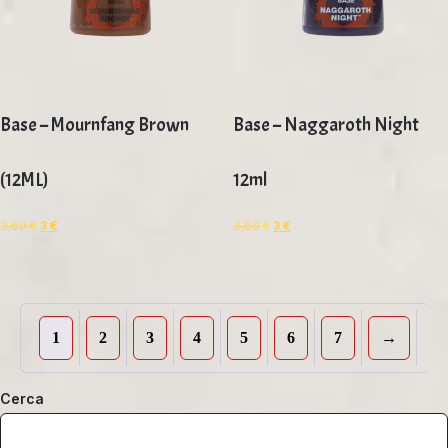
Base – Mournfang Brown
Base – Naggaroth Night
(12ML)
12ml
3,60
€
3
€
3,60
€
3
€
1
2
3
4
5
6
7
→
Cerca