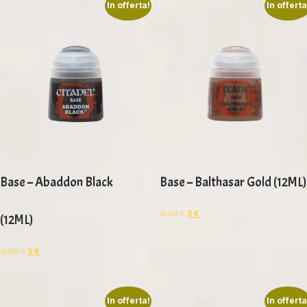
In offerta!
In offerta
Base – Abaddon Black
Base – Balthasar Gold (12ML)
3,60
€
3
€
(12ML)
3,60
€
3
€
In offerta!
In offerta