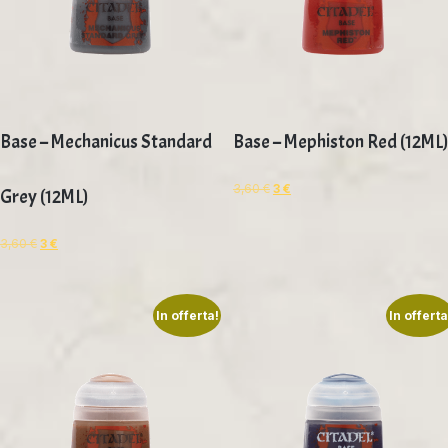
Base – Mechanicus Standard
Base – Mephiston Red (12ML)
3,60
€
3
€
Grey (12ML)
3,60
€
3
€
In offerta!
In offerta