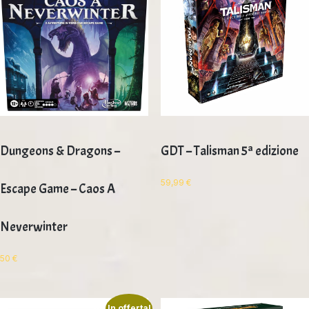
Dungeons & Dragons –
GDT – Talisman 5ª edizione
59,99
€
Escape Game – Caos A
Neverwinter
50
€
In offerta!