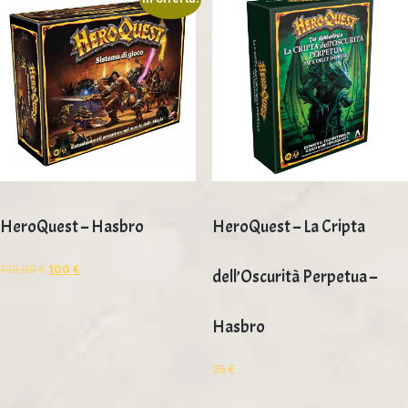
HeroQuest – Hasbro
HeroQuest – La Cripta
139,90
€
100
€
dell’Oscurità Perpetua –
Hasbro
35
€