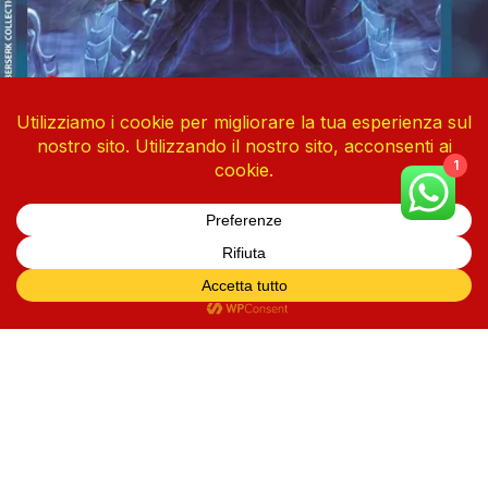
1
Berserk Collection Vol. 43
4 Agosto 2026
I nostri Social
Orari di apertura
Lun–Sab:
10:00–13:00 / 16:00–19:30