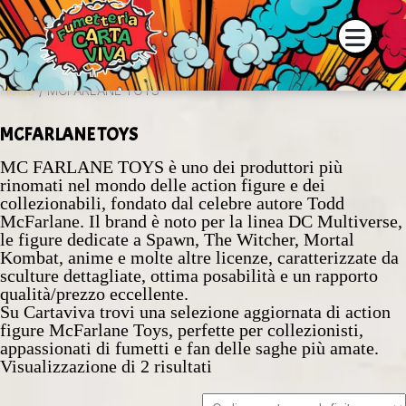
o e la disponibilità dei prodotti contattaci su WhatsApp o tramite
Home
/ MCFARLANE TOYS
MCFARLANE TOYS
MC FARLANE TOYS è uno dei produttori più
rinomati nel mondo delle action figure e dei
collezionabili, fondato dal celebre autore Todd
McFarlane. Il brand è noto per la linea DC Multiverse,
le figure dedicate a Spawn, The Witcher, Mortal
Kombat, anime e molte altre licenze, caratterizzate da
sculture dettagliate, ottima posabilità e un rapporto
qualità/prezzo eccellente.
Su Cartaviva trovi una selezione aggiornata di action
figure McFarlane Toys, perfette per collezionisti,
appassionati di fumetti e fan delle saghe più amate.
Visualizzazione di 2 risultati