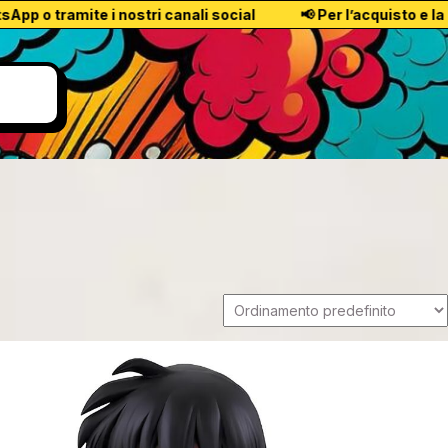
 tramite i nostri canali social
📢 Per l’acquisto e la dispo