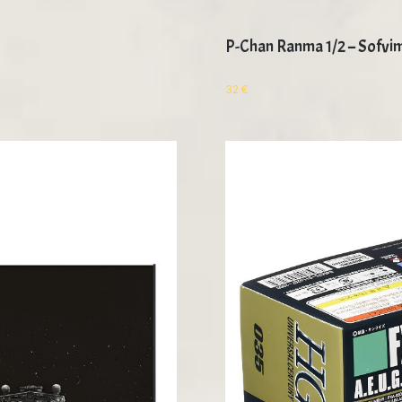
P-Chan Ranma 1/2 – Sofvi
32
€