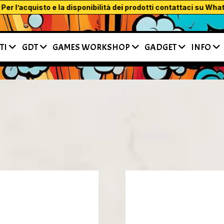
’acquisto e la disponibilità dei prodotti contattaci su WhatsApp o
TI
GDT
GAMES WORKSHOP
GADGET
INFO