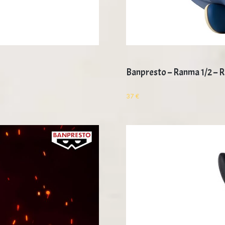
Banpresto – Ranma 1/2 –
37
€