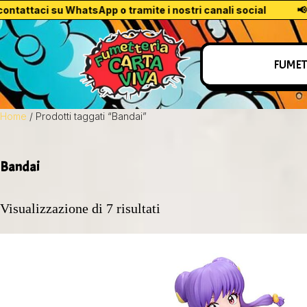
attaci su WhatsApp o tramite i nostri canali social
📢 Per l
FUMET
Home
/ Prodotti taggati “Bandai”
Bandai
Visualizzazione di 7 risultati