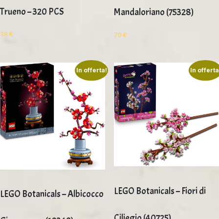
Trueno – 320 PCS
Mandaloriano (75328)
38
€
70
€
In offerta!
In offerta
LEGO Botanicals – Fiori di
LEGO Botanicals – Albicocco
Ciliegio (40725)