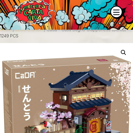
 e la disponibilità dei prodotti contattaci su WhatsApp o tramite
Home
/
LEGO E CADA
/ Cada – Casa Bagno Giapponese (Sento)
1249 PCS