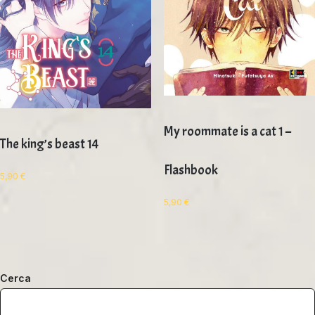
My roommate is a cat 1 –
The king’s beast 14
Flashbook
5,90
€
5,90
€
Cerca