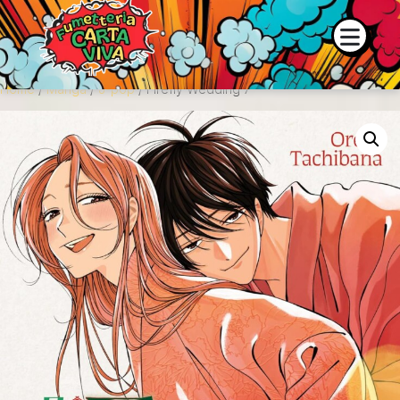
 e la disponibilità dei prodotti contattaci su WhatsApp o tramite
Home
/
Manga
/
J-pop
/ Firefly Wedding 7