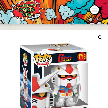
 e la disponibilità dei prodotti contattaci su WhatsApp o tramite
Home
/
Gadget
/
Funko Pop
/ FUNKO POP – RX-78-2 GUNDAM 1716