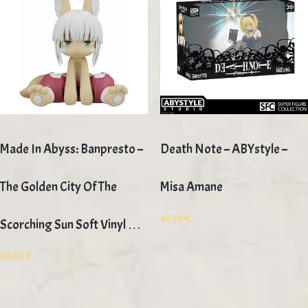
Made In Abyss: Banpresto –
Death Note – ABYstyle –
The Golden City Of The
Misa Amane
42,50
€
Scorching Sun Soft Vinyl …
36,90
€