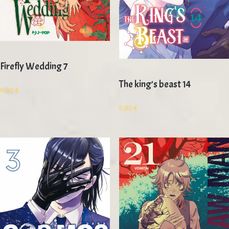
Firefly Wedding 7
The king’s beast 14
6,90
€
5,90
€