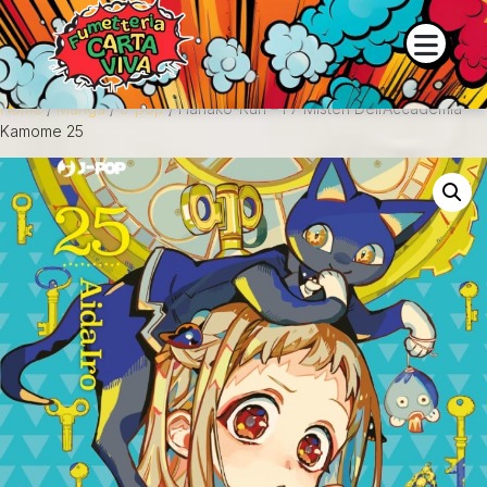
 e la disponibilità dei prodotti contattaci su WhatsApp o tramite
Home
/
Manga
/
J-pop
/ Hanako-Kun – I 7 Misteri Dell’Accademia
Kamome 25