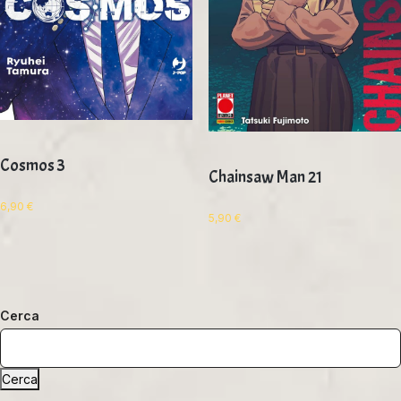
Cosmos 3
Chainsaw Man 21
6,90
€
5,90
€
Cerca
Cerca