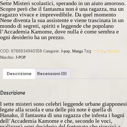
Sette Misteri scolastici, sperando in un aiuto amoroso.
Scopre però che il fantasma non è una ragazza, ma un
ragazzo vivace e imprevedibile. Da quel momento
Nene diventa la sua assistente e viene trascinata in un
mondo di segreti, spiriti e leggende che popolano
l’Accademia Kamome, dove nulla è come sembra e
ogni desiderio ha un prezzo.
COD:
9788834940358
Tag:
J-Pop
,
Manga
Categorie:
J-pop
,
Manga
Marchio:
J-POP
Descrizione
Recensioni (0)
Descrizione
I sette misteri sono celebri leggende urbane giapponesi
legate alla scuola e una delle più note è quella di
Hanako, il fantasma di una ragazza che infesta i bagni
dell’Accademia Kamome e che, secondo le voci,
realizzerà ogni desiderio del fortunato che riuscirà a