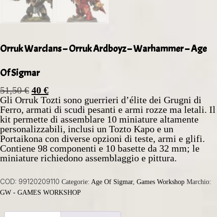
Orruk Warclans – Orruk Ardboyz – Warhammer – Age
Of Sigmar
51,50
€
40
€
Gli Orruk Tozti sono guerrieri d’élite dei Grugni di
Ferro, armati di scudi pesanti e armi rozze ma letali. Il
kit permette di assemblare 10 miniature altamente
personalizzabili, inclusi un Tozto Kapo e un
Portaikona con diverse opzioni di teste, armi e glifi.
Contiene 98 componenti e 10 basette da 32 mm; le
miniature richiedono assemblaggio e pittura.
COD:
99120209110
Categorie:
Age Of Sigmar
,
Games Workshop
Marchio:
GW - GAMES WORKSHOP