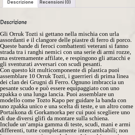
Descrizione
Recensioni (0)
Descrizione
Gli Orruk Tozti si gettano nella mischia con urla
assordanti e il clangore delle piastre di ferro di porco.
Queste bande di feroci combattenti veterani si fanno
strada tra i ranghi nemici con una serie di armi rozze,
ma estremamente affilate, e respingono gli attacchi e
gli sventurati avversari con scudi pesanti.
Con questo kit multicomponente di plastica puoi
assemblare 10 Orruk Tozti, i guerrieri di prima linea
dei clan dei Grugni di Ferro. Ognuno imbraccia un
pesante scudo e può essere equipaggiato con uno
zpakka o una lunga lancia. Puoi assemblare un
modello come Tozto Kapo per guidare la banda con
uno zpakka unico e una scelta di teste, e un altro come
Portaikona di Gorkamorka per cui puoi scegliere uno
di due diversi glifi da montare sulla schiena.
Include un’ampia gamma di teste, scudi, mani e armi
differenti, tutte completamente intercambiabili; non