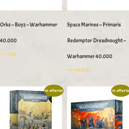
Orks – Boyz – Warhammer
Space Marines – Primaris
40.000
Redemptor Dreadnought –
37
€
29
€
Warhammer 40.000
64
€
49,90
€
In offerta!
In offerta