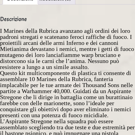
Descrizione
I Marines della Rubrica avanzano agli ordini dei loro
padroni stregati e scatenano feroci raffiche di fuoco. I
proiettili arcani delle armi Inferno e dei cannoni
Mietianima devastano i nemici, mentre i getti di fuoco
mutageno dei loro lanciafiamme warp bruciano e
distorcono sia le carni che l’anima. Nessuno può
resistere a lungo a un simile assalto.
Questo kit multicomponente di plastica ti consente di
assemblare 10 Marines della Rubrica, fanteria
implacabile per le tue armate dei Thousand Sons nelle
partite a Warhammer 40,000. Guidati da un Aspirante
Stregone che li dirige in battaglia come un burattinaio
farebbe con delle marionette, sono l’ideale per
conquistare gli obiettivi dopo aver eliminato i nemici
presenti con una potenza di fuoco micidiale.
L’Aspirante Stregone nella squadra può essere
assemblato scegliendo tra due teste e due estremità per
il bastone psionico, e può impugnare una pistola