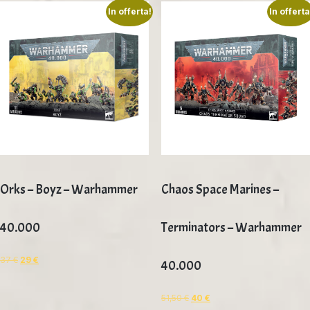
In offerta!
In offerta
Orks – Boyz – Warhammer
Chaos Space Marines –
40.000
Terminators – Warhammer
37
€
29
€
40.000
51,50
€
40
€