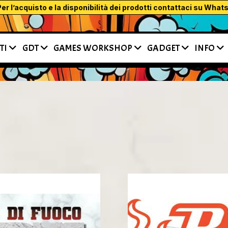
sto e la disponibilità dei prodotti contattaci su WhatsApp o tram
TI
GDT
GAMES WORKSHOP
GADGET
INFO