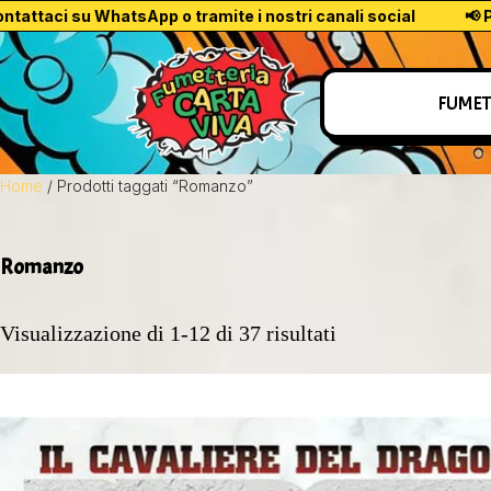
 su WhatsApp o tramite i nostri canali social
📢 Per l’acqui
FUMET
Home
/ Prodotti taggati “Romanzo”
Romanzo
Visualizzazione di 1-12 di 37 risultati