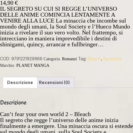
14,90
€
IL SEGRETO SU CUI SI REGGE L’UNIVERSO
DELLE ANIME COMINCIA LENTAMENTE A
VENIRE ALLA LUCE La minaccia che incombe sul
mondo degli umani, la Soul Society e l’Hueco Mundo
inizia a rivelare il suo vero volto. Nel frattempo, si
intrecciano in maniera imprevedibile i destini di
shinigami, quincy, arrancar e fullbringer…
COD:
9791221929966
Tag:
Bleach
,
Romanzo
Categoria:
Romanzi
Marchio:
PLANET MANGA
Descrizione
Recensioni (0)
Descrizione
Can’t fear your own world 2 – Bleach
Il segreto che regge l’universo delle anime inizia
finalmente a emergere. Una minaccia oscura si estende
sul mondo degli umani, sulla Soul Society e