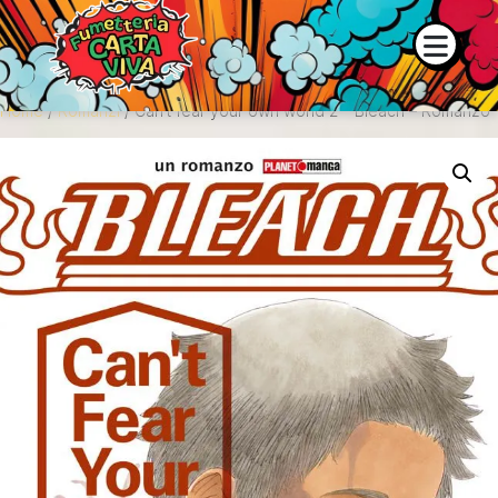
e la disponibilità dei prodotti contattaci su WhatsApp o tramite i
Home
/
Romanzi
/ Can’t fear your own world 2 – Bleach – Romanzo