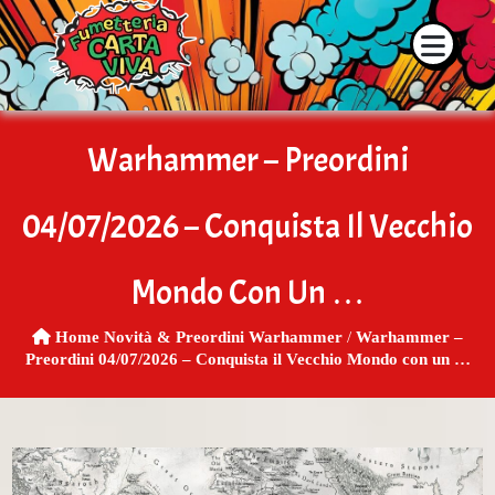
 la disponibilità dei prodotti contattaci su WhatsApp o tramite i
Warhammer – Preordini
04/07/2026 – Conquista Il Vecchio
Mondo Con Un …
Home
Novità & Preordini Warhammer
/
Warhammer –
Preordini 04/07/2026 – Conquista il Vecchio Mondo con un …