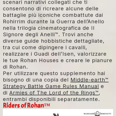
scenari narrativi collegati che ti
consentono di ricreare alcune delle
battaglie più iconiche combattute dai
Rohirrim durante la Guerra dell’Anello
nella trilogia cinematografica de
Il
Signore degli Anelli™
. Trovi anche
diverse guide hobbistiche dettagliate,
tra cui come dipingere i cavalli,
realizzare i Guadi dell’Isen, valorizzare
le tue Rohan Houses e creare le pianure
di Rohan.
Per utilizzare questo supplemento hai
bisogno di una copia del
Middle-earth™
Strategy Battle Game Rules Manual
e
di
A
rmies of The Lord of the Rings™
,
entrambi disponibili separatamente.
Riders of Rohan™