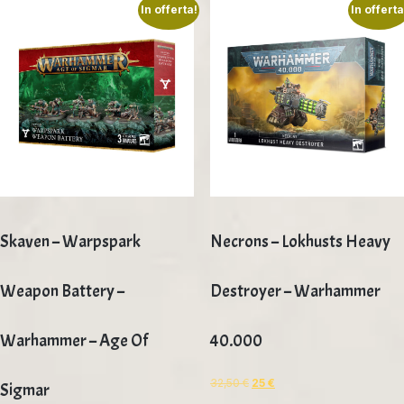
In offerta!
In offerta
Skaven – Warpspark
Necrons – Lokhusts Heavy
Weapon Battery –
Destroyer – Warhammer
Warhammer – Age Of
40.000
32,50
€
25
€
Sigmar