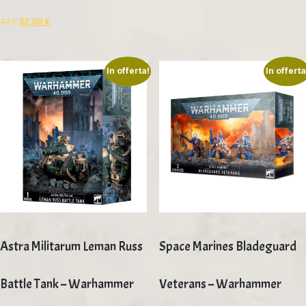
42
€
32,50
€
In offerta!
In offerta
Astra Militarum Leman Russ
Space Marines Bladeguard
Battle Tank – Warhammer
Veterans – Warhammer