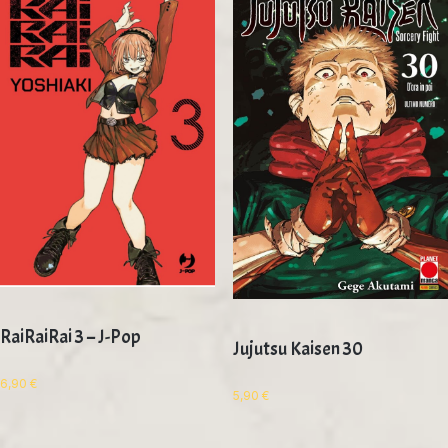
RaiRaiRai 3 – J-Pop
Jujutsu Kaisen 30
6,90
€
5,90
€