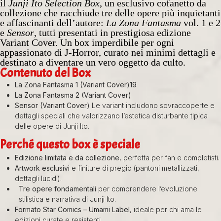
il
Junji Ito Selection Box
, un esclusivo cofanetto da
collezione che racchiude tre delle opere più inquietanti
e affascinanti dell’autore:
La Zona Fantasma
vol. 1 e 2
e
Sensor
, tutti presentati in prestigiosa edizione
Variant Cover. Un box imperdibile per ogni
appassionato di J‑Horror, curato nei minimi dettagli e
destinato a diventare un vero oggetto da culto.
Contenuto del Box
La Zona Fantasma 1 (Variant Cover)19
La Zona Fantasma 2 (Variant Cover)
Sensor (Variant Cover)
Le variant includono sovraccoperte e
dettagli speciali che valorizzano l’estetica disturbante tipica
delle opere di Junji Ito.
Perché questo box è speciale
Edizione limitata e da collezione
, perfetta per fan e completisti.
Artwork esclusivi
e finiture di pregio (pantoni metallizzati,
dettagli lucidi).
Tre opere fondamentali
per comprendere l’evoluzione
stilistica e narrativa di Junji Ito.
Formato Star Comics – Umami Label
, ideale per chi ama le
edizioni curate e resistenti.