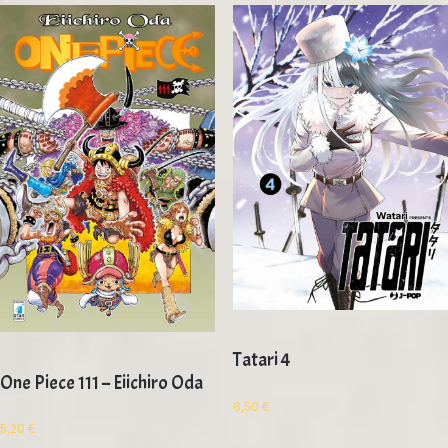
Tatari 4
One Piece 111 – Eiichiro Oda
6,50
€
5,20
€