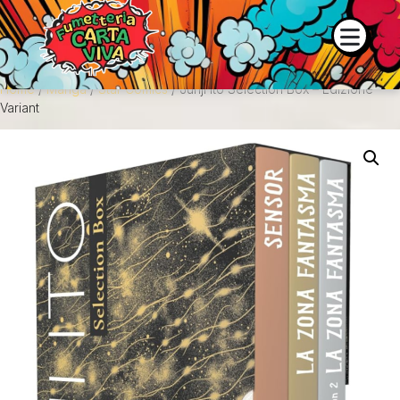
 e la disponibilità dei prodotti contattaci su WhatsApp o tramite
Home
/
Manga
/
Star Comics
/ Junji Ito Selection Box – Edizione
Variant